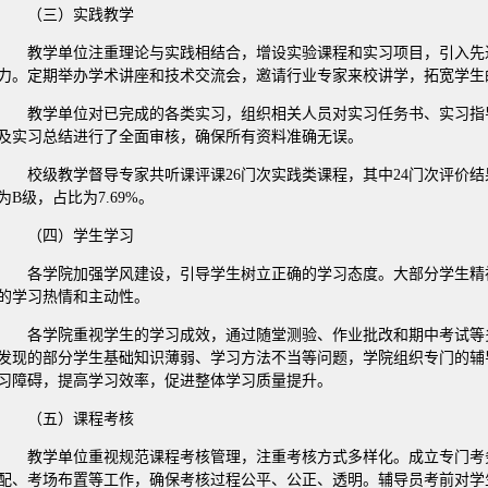
（三）实践教学
教学单位注重理论与实践相结合，增设实验课程和实习项目，引入先
力。定期举办学术讲座和技术交流会，邀请行业专家来校讲学，拓宽学生
教学单位对已完成的各类实习，组织相关人员对实习任务书、实习指
及实习总结进行了全面审核，确保所有资料准确无误。
校级教学督导专家共听课评课26门次实践类课程，其中24门次评价结果
为B级，占比为7.69%。
（四）学生学习
各学院加强学风建设，引导学生树立正确的学习态度。大部分学生精
的学习热情和主动性。
各学院重视学生的学习成效，通过随堂测验、作业批改和期中考试等
发现的部分学生基础知识薄弱、学习方法不当等问题，学院组织专门的辅
习障碍，提高学习效率，促进整体学习质量提升。
（五）课程考核
教学单位重视规范课程考核管理，注重考核方式多样化。成立专门考
配、考场布置等工作，确保考核过程公平、公正、透明。辅导员考前对学