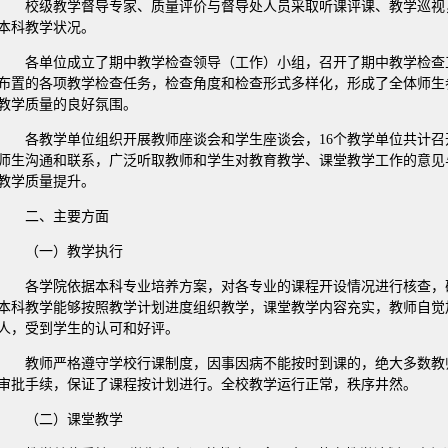
校级教学督导专家、质量评价与督导处人员采取听课评课、教学巡视
本科教学状况。
各单位成立了期中教学检查领导（工作）小组，召开了期中教学检查
布置的各项教学检查任务，检查角度和检查形式多样化，形成了全体师生
教学质量的良好氛围。
各教学单位组织开展教师座谈会和学生座谈会，16个教学单位共计召开
师生沟通和联系，广泛听取教师和学生对教育教学、课堂教学工作的意见
教学质量提升。
二、主要方面
（一）教学执行
各学院依据本科专业培养方案，对各专业的课程开设情况进行核查，
本科教学能够按照教学计划进度组织教学，课堂教学内容充实，教师自觉
人，受到学生的认可和好评。
教师严格遵守学校行课制度，因事因病不能按时到课的，绝大多数教师
审批手续，保证了课程按计划进行。全校教学运行正常，秩序井然。
（二）课堂教学