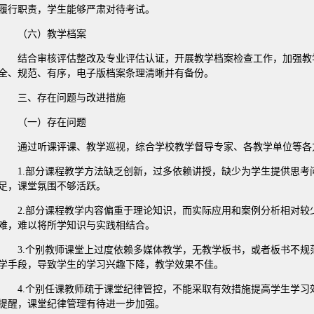
履行职责，学生能够严肃对待考试。
（六）教学档案
结合审核评估整改及专业评估认证，开展教学档案检查工作，加强教
全、规范、有序，电子版档案条理清晰并有备份。
三、存在问题与改进措施
（一）存在问题
通过听课评课、教学巡视，综合学校教学督导专家、各教学单位等各
1.部分课程教学方法缺乏创新，过多依赖讲授，缺少为学生提供思
足，课堂氛围不够活跃。
2.部分课程教学内容偏重于理论知识，而实际应用和案例分析相对
难，难以将所学知识与实践相结合。
3.个别教师课堂上过度依赖多媒体教学，无教学板书，或者板书不
学手段，导致学生的学习兴趣下降，教学效果不佳。
4.个别任课教师疏于课堂纪律管控，不能采取有效措施提高学生学
提醒，课堂纪律管理有待进一步加强。