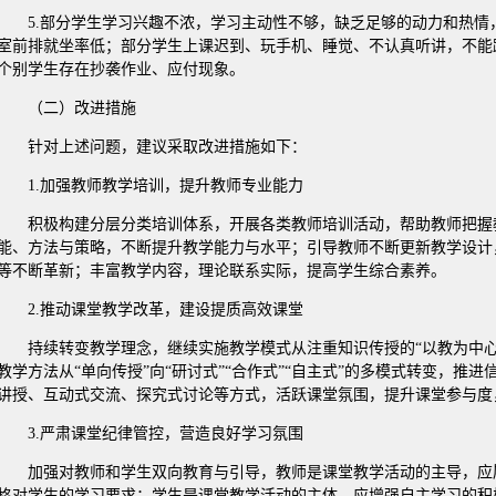
5.部分学生学习兴趣不浓，学习主动性不够，缺乏足够的动力和热
室前排就坐率低；部分学生上课迟到、玩手机、睡觉、不认真听讲，不能
个别学生存在抄袭作业、应付现象。
（二）改进措施
针对上述问题，建议采取改进措施如下：
1.加强教师教学培训，提升教师专业能力
积极构建分层分类培训体系，开展各类教师培训活动，帮助教师把握
能、方法与策略，不断提升教学能力与水平；引导教师不断更新教学设计
等不断革新；丰富教学内容，理论联系实际，提高学生综合素养。
2.推动课堂教学改革，建设提质高效课堂
持续转变教学理念，继续实施教学模式从注重知识传授的“以教为中心
教学方法从“单向传授”向“研讨式”“合作式”“自主式”的多模式转变，推
讲授、互动式交流、探究式讨论等方式，活跃课堂氛围，提升课堂参与度
3.严肃课堂纪律管控，营造良好学习氛围
加强对教师和学生双向教育与引导，教师是课堂教学活动的主导，应
格对学生的学习要求；学生是课堂教学活动的主体，应增强自主学习的积