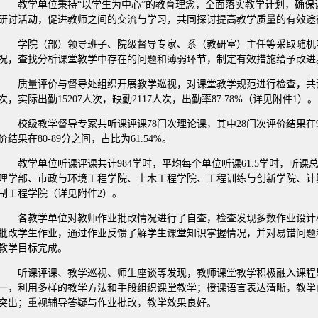
教学单位秉持“以学生为中心”的教育理念，全面落实教学计划，确
研讨活动，促进教师之间的交流与学习，共同探讨提高教学质量的有效途
学院（部）领导班子、院级督导专家、系（教研室）主任等采取随机
况，查找分析课堂教学中存在的问题和薄弱环节，制定有效措施给予改进
质量评价与督导处组织开展教学巡视，对课堂教学规范进行检查，共计检
次，实际出勤15207人次，缺勤2117人次，出勤率87.78%（详见附件1）。
校级教学督导专家共听课评课78门次理论课，其中28门次评价结果在90
价结果在80-89分之间，占比为61.54%。
教学单位听课评课共计984学时，平均每个单位听课61.5学时，听
理学部、市政与环境工程学院、土木工程学院、工程训练与创新学院、计
制工程学院（详见附件2）。
各教学单位对教师作业批改情况进行了自查，检查发现多数作业设计
批改学生作业，通过作业反馈了解学生课堂知识掌握情况，并对易错问题
教学目标完成。
听课评课、教学巡视、师生座谈等发现，教师课堂教学积极融入课程
一，利用多样的教学方法和手段组织课堂教学；授课语言表达清晰，教学
突出；重视辅导答疑与作业批改，教学效果良好。